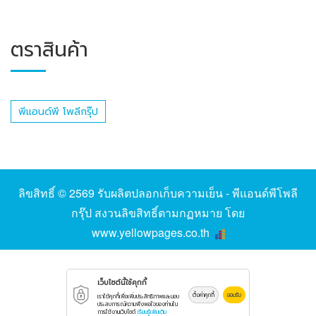
ตราสินค้า
พีแอนด์พี โพลีกรุ๊ป
ลิขสิทธิ์ © 2569
รับผลิตปลอกเก็บความเย็น - พีแอนด์พีโพลี
กรุ๊ป
สงวนลิขสิทธิ์ตามกฏหมาย โดย
www.yellowpages.co.th
เว็บไซต์นี้ใช้คุกกี้
ตั้งค่าคุกกี้
ยอมรับ
เราใช้คุกกี้เพื่อเพิ่มประสิทธิภาพและมอบ
ประสบการณ์ความพึงพอใจของท่านใน
การใช้งานเว็บไซต์
เรียนรู้เพิ่มเติม